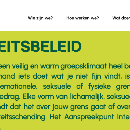
Wie zijn we?
Hoe werken we?
Wat doe
EITSBELEID
 een veilig en warm groepsklimaat heel be
and iets doet wat je niet fijn vindt, i
emotionele, seksuele of fysieke gre
drag. Elke vorm van lichamelijk, seksue
ndt dat het over jouw grens gaat of ov
iteitsschending. Het Aanspreekpunt Integ
.