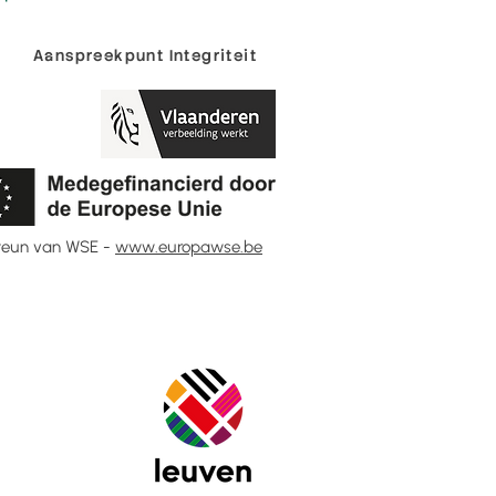
Aanspreekpunt Integriteit
teun van WSE -
www.europawse.be