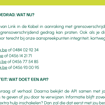
GEDRAG: WAT NU?
it van Link in de Kabel in aanraking met grensoverschr
 grensoverschrijdend gedrag kan praten. Ook als je di
or terecht bij onze aanspreekpunten integriteit, kortweg 
k.be
of 0484 02 92 34
be
of
0456 14 21 71
k.be
of
0456 77 54 85
k.be
of
0456 93 00 95
IT: WAT DOET EEN API?
 vraag of verhaal. Daarna bekijkt de API samen met 
e geven of jou door te verwijzen. Informatie blijft zove
extra hulp inschakelen? Dan zal die dat eerst met jou be