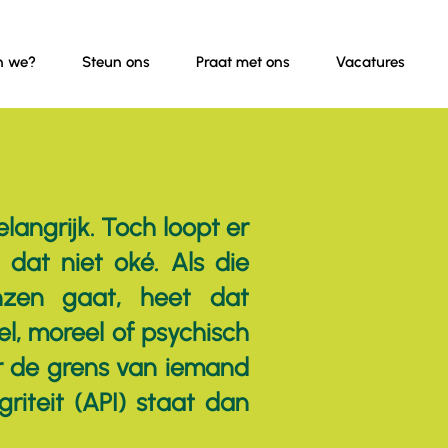
n we?
Steun ons
Praat met ons
Vacatures
langrijk. Toch loopt er
s dat niet oké. Als die
nzen gaat, heet dat
el, moreel of psychisch
er de grens van iemand
riteit (API) staat dan