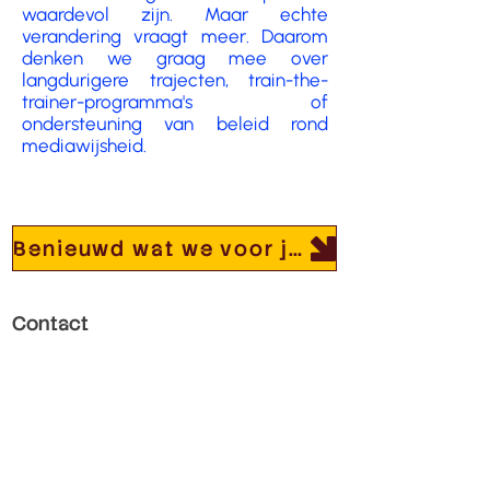
waardevol zijn. Maar echte
verandering vraagt meer. Daarom
denken we graag mee over
langdurigere trajecten, train-the-
trainer-programma's of
ondersteuning van beleid rond
mediawijsheid.
Benieuwd wat we voor jouw organisatie kunnen betekenen?
Contact
Paul Van Ostaijenlaan 22
3001 Leuven
Ondernemingsnr:
0873677416
RPR Leuven